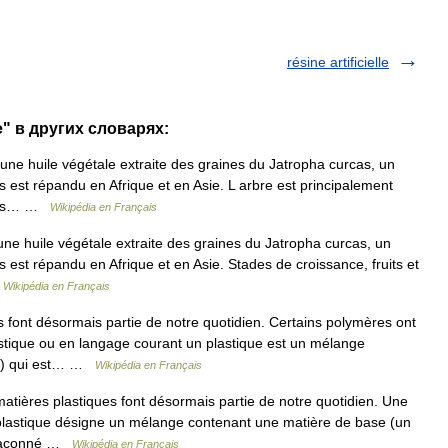
résine artificielle
e" в других словарях:
 une huile végétale extraite des graines du Jatropha curcas, un
 s est répandu en Afrique et en Asie. L arbre est principalement
elles… …
Wikipédia en Français
une huile végétale extraite des graines du Jatropha curcas, un
s est répandu en Afrique et en Asie. Stades de croissance, fruits et
…
Wikipédia en Français
 font désormais partie de notre quotidien. Certains polymères ont
astique ou en langage courant un plastique est un mélange
re) qui est… …
Wikipédia en Français
atières plastiques font désormais partie de notre quotidien. Une
plastique désigne un mélange contenant une matière de base (un
, façonné …
Wikipédia en Français