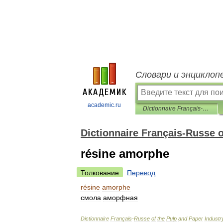
Словари и энциклоп
academic.ru
Dictionnaire Français-Russe of the Pulp and Paper Industry
Dictionnaire Français-Russe o
résine amorphe
Толкование
Перевод
résine
amorphe
смола
аморфная
Dictionnaire
Français
-
Russe
of
the
Pulp
and
Paper
Industr