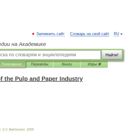
Запомнить сайт
Словарь на свой сайт
RU
едии на Академике
Найти!
Толкования
Переводы
Книги
Игры ⚽
f the Pulp and Paper Industry
y
.
S
.
V
.
Bakhmutov
.
2009
.