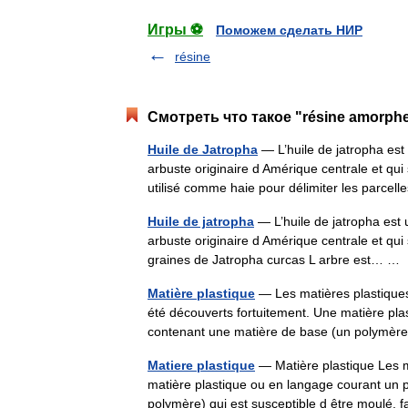
Игры ⚽
Поможем сделать НИР
résine
Смотреть что такое "résine amorph
Huile de Jatropha
— L’huile de jatropha est
arbuste originaire d Amérique centrale et qui
utilisé comme haie pour délimiter les parc
Huile de jatropha
— L’huile de jatropha est 
arbuste originaire d Amérique centrale et qui 
graines de Jatropha curcas L arbre est… 
Matière plastique
— Les matières plastiques
été découverts fortuitement. Une matière pl
contenant une matière de base (un polymè
Matiere plastique
— Matière plastique Les m
matière plastique ou en langage courant un 
polymère) qui est susceptible d être moulé