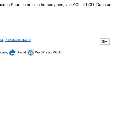
quides Pour les articles homonymes, voir ACL et LCD. Dans un
ка
,
Реклама на сайте
18+
omla,
Drupal,
WordPress, MODx.