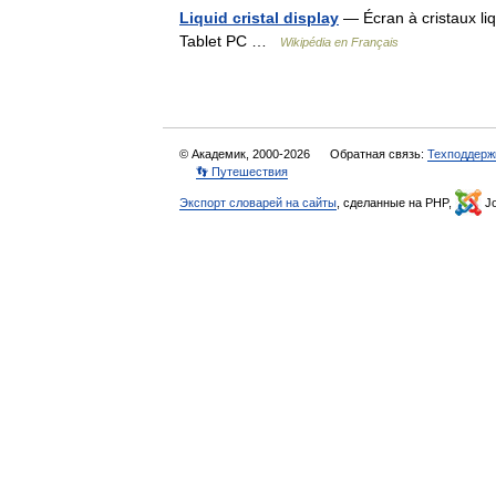
Liquid cristal display
— Écran à cristaux li
Tablet PC …
Wikipédia en Français
© Академик, 2000-2026
Обратная связь:
Техподдерж
👣 Путешествия
Экспорт словарей на сайты
, сделанные на PHP,
Jo