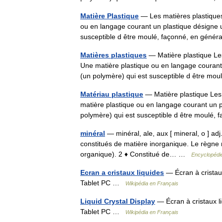
Matière Plastique
— Les matières plastiques
ou en langage courant un plastique désigne 
susceptible d être moulé, façonné, en gén
Matières plastiques
— Matière plastique Les
Une matière plastique ou en langage couran
(un polymère) qui est susceptible d être m
Matériau plastique
— Matière plastique Les 
matière plastique ou en langage courant un 
polymère) qui est susceptible d être moulé
minéral
— minéral, ale, aux [ mineral, o ] adj.
constitués de matière inorganique. Le règne 
organique). 2 ♦ Constitué de… …
Encyclopédie
Ecran a cristaux liquides
— Écran à cristau
Tablet PC …
Wikipédia en Français
Liquid Crystal Display
— Écran à cristaux l
Tablet PC …
Wikipédia en Français