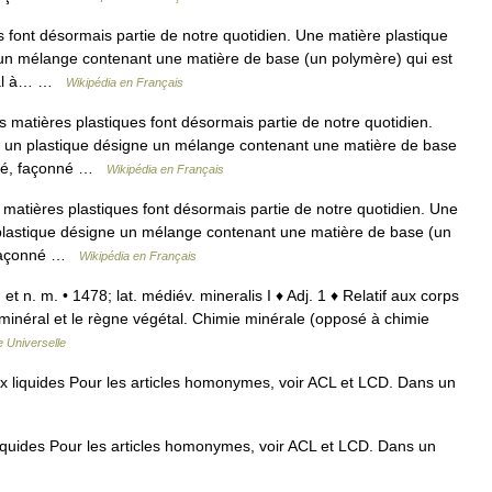
 font désormais partie de notre quotidien. Une matière plastique
un mélange contenant une matière de base (un polymère) qui est
éral à… …
Wikipédia en Français
 matières plastiques font désormais partie de notre quotidien.
t un plastique désigne un mélange contenant une matière de base
oulé, façonné …
Wikipédia en Français
matières plastiques font désormais partie de notre quotidien. Une
plastique désigne un mélange contenant une matière de base (un
, façonné …
Wikipédia en Français
 et n. m. • 1478; lat. médiév. mineralis I ♦ Adj. 1 ♦ Relatif aux corps
minéral et le règne végétal. Chimie minérale (opposé à chimie
 Universelle
x liquides Pour les articles homonymes, voir ACL et LCD. Dans un
iquides Pour les articles homonymes, voir ACL et LCD. Dans un